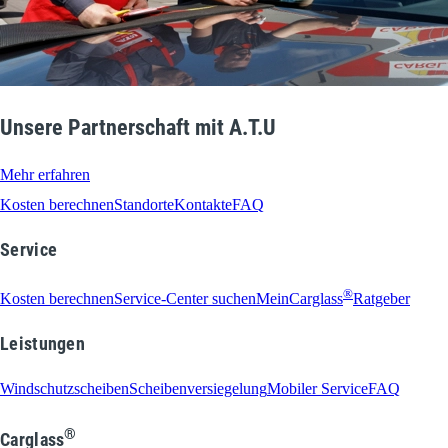
Unsere Partnerschaft mit A.T.U
Mehr erfahren
Kosten berechnen
Standorte
Kontakte
FAQ
Service
®
Kosten berechnen
Service-Center suchen
MeinCarglass
Ratgeber
Leistungen
Windschutzscheiben
Scheibenversiegelung
Mobiler Service
FAQ
®
Carglass