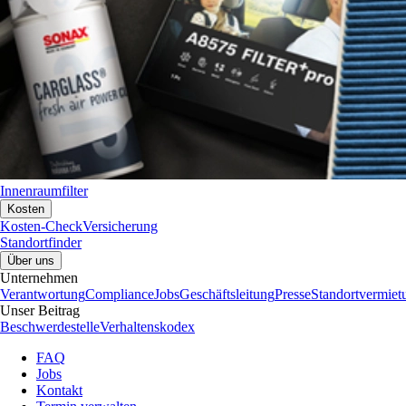
Innenraumfilter
Kosten
Kosten-Check
Versicherung
Standortfinder
Über uns
Unternehmen
Verantwortung
Compliance
Jobs
Geschäftsleitung
Presse
Standortvermiet
Unser Beitrag
Beschwerdestelle
Verhaltenskodex
FAQ
Jobs
Kontakt