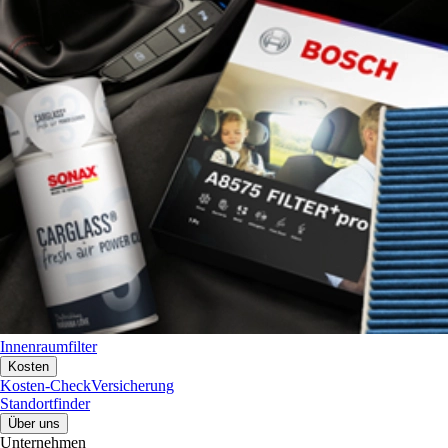
Innenraumfilter
Kosten
Kosten-Check
Versicherung
Standortfinder
Über uns
Unternehmen