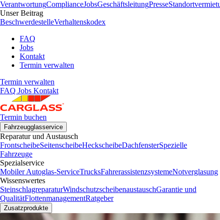
Verantwortung
Compliance
Jobs
Geschäftsleitung
Presse
Standortvermiet
Unser Beitrag
Beschwerdestelle
Verhaltenskodex
FAQ
Jobs
Kontakt
Termin verwalten
Termin verwalten
FAQ
Jobs
Kontakt
Termin buchen
Fahrzeugglasservice
Reparatur und Austausch
Frontscheibe
Seitenscheibe
Heckscheibe
Dachfenster
Spezielle
Fahrzeuge
Spezialservice
Mobiler Autoglas-Service
Trucks
Fahrerassistenzsysteme
Notverglasung
Wissenswertes
Steinschlagreparatur
Windschutzscheibenaustausch
Garantie und
Qualität
Flottenmanagement
Ratgeber
Zusatzprodukte