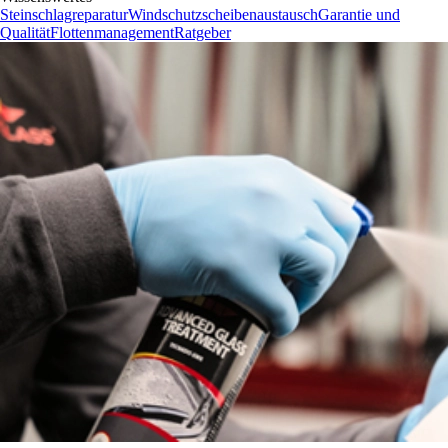
Steinschlagreparatur
Windschutzscheibenaustausch
Garantie und
Qualität
Flottenmanagement
Ratgeber