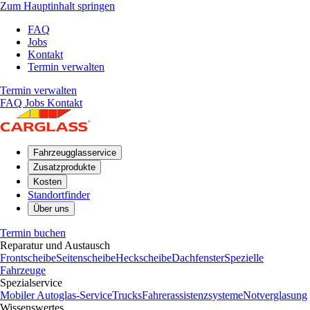
Zum Hauptinhalt springen
FAQ
Jobs
Kontakt
Termin verwalten
Termin verwalten
FAQ
Jobs
Kontakt
Fahrzeugglasservice
Zusatzprodukte
Kosten
Standortfinder
Über uns
Termin buchen
Reparatur und Austausch
Frontscheibe
Seitenscheibe
Heckscheibe
Dachfenster
Spezielle
Fahrzeuge
Spezialservice
Mobiler Autoglas-Service
Trucks
Fahrerassistenzsysteme
Notverglasung
Wissenswertes