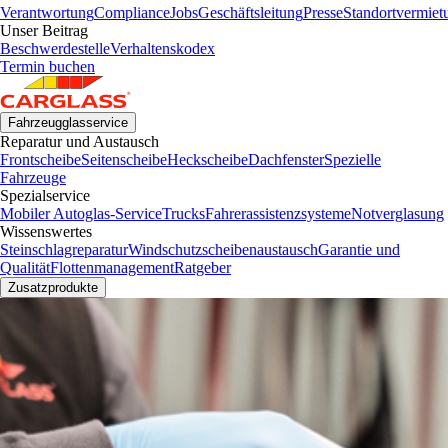
Verantwortung
Compliance
Jobs
Geschäftsleitung
Presse
Standortvermiet
Unser Beitrag
Beschwerdestelle
Verhaltenskodex
Termin buchen
Fahrzeugglasservice
Reparatur und Austausch
Frontscheibe
Seitenscheibe
Heckscheibe
Dachfenster
Spezielle
Fahrzeuge
Spezialservice
Mobiler Autoglas-Service
Trucks
Fahrerassistenzsysteme
Notverglasung
Wissenswertes
Steinschlagreparatur
Windschutzscheibenaustausch
Garantie und
Qualität
Flottenmanagement
Ratgeber
Zusatzprodukte