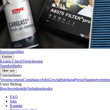
Innenraumfilter
Kosten
Kosten-Check
Versicherung
Standortfinder
Über uns
Unternehmen
Verantwortung
Compliance
Jobs
Geschäftsleitung
Presse
Standortvermiet
Unser Beitrag
Beschwerdestelle
Verhaltenskodex
FAQ
Jobs
Kontakt