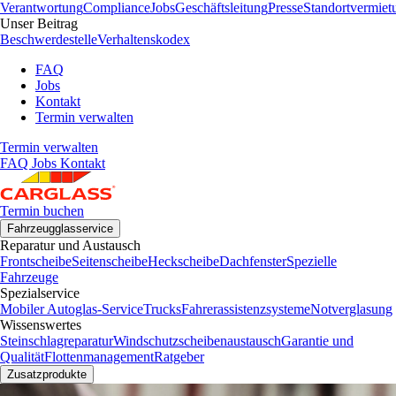
Verantwortung
Compliance
Jobs
Geschäftsleitung
Presse
Standortvermiet
Unser Beitrag
Beschwerdestelle
Verhaltenskodex
FAQ
Jobs
Kontakt
Termin verwalten
Termin verwalten
FAQ
Jobs
Kontakt
Termin buchen
Fahrzeugglasservice
Reparatur und Austausch
Frontscheibe
Seitenscheibe
Heckscheibe
Dachfenster
Spezielle
Fahrzeuge
Spezialservice
Mobiler Autoglas-Service
Trucks
Fahrerassistenzsysteme
Notverglasung
Wissenswertes
Steinschlagreparatur
Windschutzscheibenaustausch
Garantie und
Qualität
Flottenmanagement
Ratgeber
Zusatzprodukte