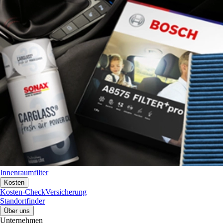
Innenraumfilter
Kosten
Kosten-Check
Versicherung
Standortfinder
Über uns
Unternehmen