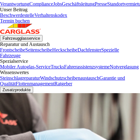
Verantwortung
Compliance
Jobs
Geschäftsleitung
Presse
Standortvermiet
Unser Beitrag
Beschwerdestelle
Verhaltenskodex
Termin buchen
Fahrzeugglasservice
Reparatur und Austausch
Frontscheibe
Seitenscheibe
Heckscheibe
Dachfenster
Spezielle
Fahrzeuge
Spezialservice
Mobiler Autoglas-Service
Trucks
Fahrerassistenzsysteme
Notverglasung
Wissenswertes
Steinschlagreparatur
Windschutzscheibenaustausch
Garantie und
Qualität
Flottenmanagement
Ratgeber
Zusatzprodukte