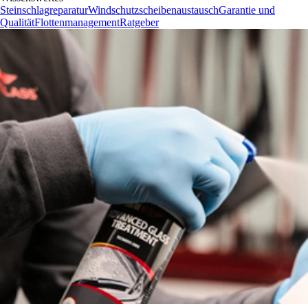
Steinschlagreparatur
Windschutzscheibenaustausch
Garantie und
Qualität
Flottenmanagement
Ratgeber