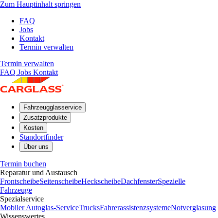
Zum Hauptinhalt springen
FAQ
Jobs
Kontakt
Termin verwalten
Termin verwalten
FAQ
Jobs
Kontakt
Fahrzeugglasservice
Zusatzprodukte
Kosten
Standortfinder
Über uns
Termin buchen
Reparatur und Austausch
Frontscheibe
Seitenscheibe
Heckscheibe
Dachfenster
Spezielle
Fahrzeuge
Spezialservice
Mobiler Autoglas-Service
Trucks
Fahrerassistenzsysteme
Notverglasung
Wissenswertes