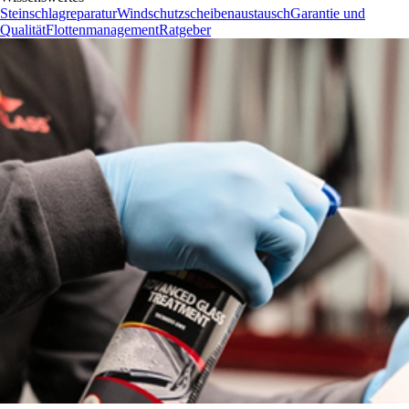
Steinschlagreparatur
Windschutzscheibenaustausch
Garantie und
Qualität
Flottenmanagement
Ratgeber