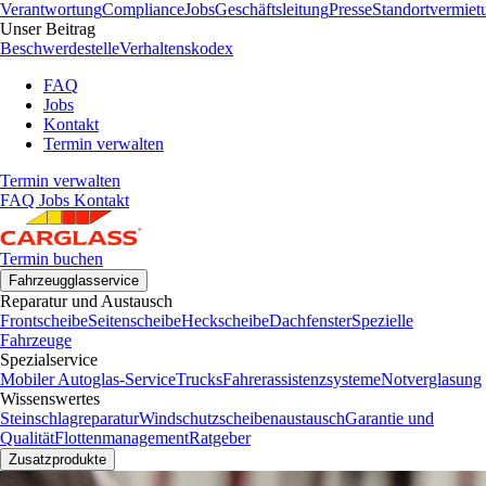
Verantwortung
Compliance
Jobs
Geschäftsleitung
Presse
Standortvermiet
Unser Beitrag
Beschwerdestelle
Verhaltenskodex
FAQ
Jobs
Kontakt
Termin verwalten
Termin verwalten
FAQ
Jobs
Kontakt
Termin buchen
Fahrzeugglasservice
Reparatur und Austausch
Frontscheibe
Seitenscheibe
Heckscheibe
Dachfenster
Spezielle
Fahrzeuge
Spezialservice
Mobiler Autoglas-Service
Trucks
Fahrerassistenzsysteme
Notverglasung
Wissenswertes
Steinschlagreparatur
Windschutzscheibenaustausch
Garantie und
Qualität
Flottenmanagement
Ratgeber
Zusatzprodukte