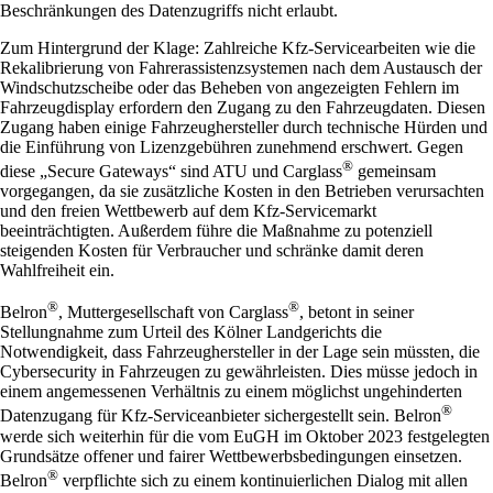
Beschränkungen des Datenzugriffs nicht erlaubt.
Zum Hintergrund der Klage: Zahlreiche Kfz-Servicearbeiten wie die
Rekalibrierung von Fahrerassistenzsystemen nach dem Austausch der
Windschutzscheibe oder das Beheben von angezeigten Fehlern im
Fahrzeugdisplay erfordern den Zugang zu den Fahrzeugdaten. Diesen
Zugang haben einige Fahrzeughersteller durch technische Hürden und
die Einführung von Lizenzgebühren zunehmend erschwert. Gegen
®
diese „Secure Gateways“ sind ATU und Carglass
gemeinsam
vorgegangen, da sie zusätzliche Kosten in den Betrieben verursachten
und den freien Wettbewerb auf dem Kfz-Servicemarkt
beeinträchtigten. Außerdem führe die Maßnahme zu potenziell
steigenden Kosten für Verbraucher und schränke damit deren
Wahlfreiheit ein.
®
®
Belron
, Muttergesellschaft von Carglass
, betont in seiner
Stellungnahme zum Urteil des Kölner Landgerichts die
Notwendigkeit, dass Fahrzeughersteller in der Lage sein müssten, die
Cybersecurity in Fahrzeugen zu gewährleisten. Dies müsse jedoch in
einem angemessenen Verhältnis zu einem möglichst ungehinderten
®
Datenzugang für Kfz-Serviceanbieter sichergestellt sein. Belron
werde sich weiterhin für die vom EuGH im Oktober 2023 festgelegten
Grundsätze offener und fairer Wettbewerbsbedingungen einsetzen.
®
Belron
verpflichte sich zu einem kontinuierlichen Dialog mit allen