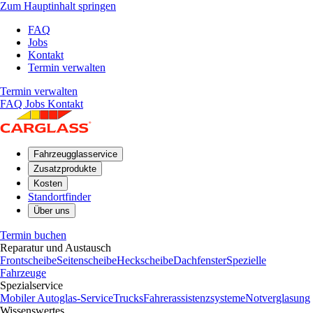
Zum Hauptinhalt springen
FAQ
Jobs
Kontakt
Termin verwalten
Termin verwalten
FAQ
Jobs
Kontakt
Fahrzeugglasservice
Zusatzprodukte
Kosten
Standortfinder
Über uns
Termin buchen
Reparatur und Austausch
Frontscheibe
Seitenscheibe
Heckscheibe
Dachfenster
Spezielle
Fahrzeuge
Spezialservice
Mobiler Autoglas-Service
Trucks
Fahrerassistenzsysteme
Notverglasung
Wissenswertes