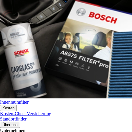
Innenraumfilter
Kosten
Kosten-Check
Versicherung
Standortfinder
Über uns
Unternehmen