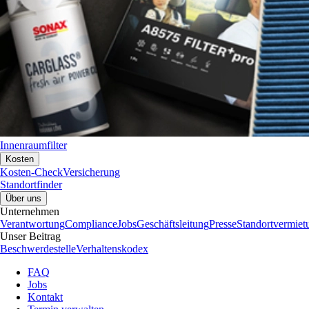
Innenraumfilter
Kosten
Kosten-Check
Versicherung
Standortfinder
Über uns
Unternehmen
Verantwortung
Compliance
Jobs
Geschäftsleitung
Presse
Standortvermiet
Unser Beitrag
Beschwerdestelle
Verhaltenskodex
FAQ
Jobs
Kontakt