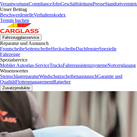
Verantwortung
Compliance
Jobs
Geschäftsleitung
Presse
Standortvermiet
Unser Beitrag
Beschwerdestelle
Verhaltenskodex
Termin buchen
Fahrzeugglasservice
Reparatur und Austausch
Frontscheibe
Seitenscheibe
Heckscheibe
Dachfenster
Spezielle
Fahrzeuge
Spezialservice
Mobiler Autoglas-Service
Trucks
Fahrerassistenzsysteme
Notverglasung
Wissenswertes
Steinschlagreparatur
Windschutzscheibenaustausch
Garantie und
Qualität
Flottenmanagement
Ratgeber
Zusatzprodukte