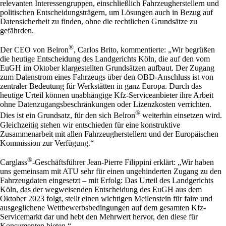
relevanten Interessengruppen, einschließlich Fahrzeugherstellern und
politischen Entscheidungsträgern, um Lösungen auch in Bezug auf
Datensicherheit zu finden, ohne die rechtlichen Grundsätze zu
gefährden.
®
Der CEO von Belron
, Carlos Brito, kommentierte: „Wir begrüßen
die heutige Entscheidung des Landgerichts Köln, die auf den vom
EuGH im Oktober klargestellten Grundsätzen aufbaut. Der Zugang
zum Datenstrom eines Fahrzeugs über den OBD-Anschluss ist von
zentraler Bedeutung für Werkstätten in ganz Europa. Durch das
heutige Urteil können unabhängige Kfz-Serviceanbieter ihre Arbeit
ohne Datenzugangsbeschränkungen oder Lizenzkosten verrichten.
®
Dies ist ein Grundsatz, für den sich Belron
weiterhin einsetzen wird.
Gleichzeitig stehen wir entschieden für eine konstruktive
Zusammenarbeit mit allen Fahrzeugherstellern und der Europäischen
Kommission zur Verfügung.“
®
Carglass
-Geschäftsführer Jean-Pierre Filippini erklärt: „Wir haben
uns gemeinsam mit ATU sehr für einen ungehinderten Zugang zu den
Fahrzeugdaten eingesetzt – mit Erfolg: Das Urteil des Landgerichts
Köln, das der wegweisenden Entscheidung des EuGH aus dem
Oktober 2023 folgt, stellt einen wichtigen Meilenstein für faire und
ausgeglichene Wettbewerbsbedingungen auf dem gesamten Kfz-
Servicemarkt dar und hebt den Mehrwert hervor, den diese für
Konsumenten bieten.“