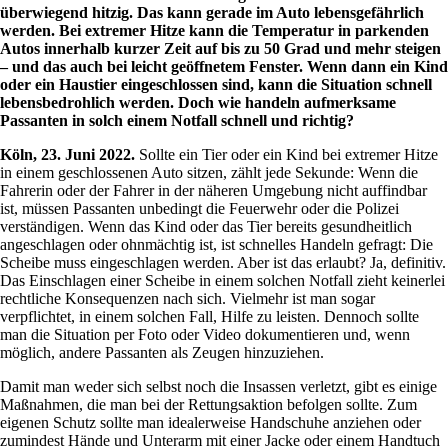
überwiegend hitzig. Das kann gerade im Auto lebensgefährlich
werden. Bei extremer Hitze kann die Temperatur in parkenden
Autos innerhalb kurzer Zeit auf bis zu 50 Grad und mehr steigen
– und das auch bei leicht geöffnetem Fenster. Wenn dann ein Kind
oder ein Haustier eingeschlossen sind, kann die Situation schnell
lebensbedrohlich werden. Doch wie handeln aufmerksame
Passanten in solch einem Notfall schnell und richtig?
Köln, 23. Juni 2022.
Sollte ein Tier oder ein Kind bei extremer Hitze
in einem geschlossenen Auto sitzen, zählt jede Sekunde: Wenn die
Fahrerin oder der Fahrer in der näheren Umgebung nicht auffindbar
ist, müssen Passanten unbedingt die Feuerwehr oder die Polizei
verständigen. Wenn das Kind oder das Tier bereits gesundheitlich
angeschlagen oder ohnmächtig ist, ist schnelles Handeln gefragt: Die
Scheibe muss eingeschlagen werden. Aber ist das erlaubt? Ja, definitiv.
Das Einschlagen einer Scheibe in einem solchen Notfall zieht keinerlei
rechtliche Konsequenzen nach sich. Vielmehr ist man sogar
verpflichtet, in einem solchen Fall, Hilfe zu leisten. Dennoch sollte
man die Situation per Foto oder Video dokumentieren und, wenn
möglich, andere Passanten als Zeugen hinzuziehen.
Damit man weder sich selbst noch die Insassen verletzt, gibt es einige
Maßnahmen, die man bei der Rettungsaktion befolgen sollte. Zum
eigenen Schutz sollte man idealerweise Handschuhe anziehen oder
zumindest Hände und Unterarm mit einer Jacke oder einem Handtuch