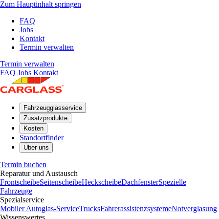
Zum Hauptinhalt springen
FAQ
Jobs
Kontakt
Termin verwalten
Termin verwalten
FAQ
Jobs
Kontakt
Fahrzeugglasservice
Zusatzprodukte
Kosten
Standortfinder
Über uns
Termin buchen
Reparatur und Austausch
Frontscheibe
Seitenscheibe
Heckscheibe
Dachfenster
Spezielle
Fahrzeuge
Spezialservice
Mobiler Autoglas-Service
Trucks
Fahrerassistenzsysteme
Notverglasung
Wissenswertes