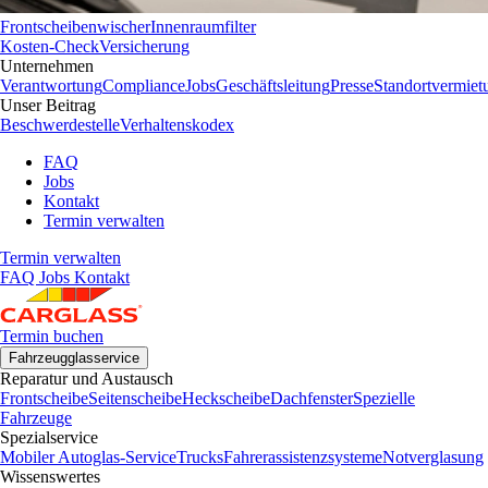
Frontscheibenwischer
Innenraumfilter
Kosten-Check
Versicherung
Unternehmen
Verantwortung
Compliance
Jobs
Geschäftsleitung
Presse
Standortvermiet
Unser Beitrag
Beschwerdestelle
Verhaltenskodex
FAQ
Jobs
Kontakt
Termin verwalten
Termin verwalten
FAQ
Jobs
Kontakt
Termin buchen
Fahrzeugglasservice
Reparatur und Austausch
Frontscheibe
Seitenscheibe
Heckscheibe
Dachfenster
Spezielle
Fahrzeuge
Spezialservice
Mobiler Autoglas-Service
Trucks
Fahrerassistenzsysteme
Notverglasung
Wissenswertes