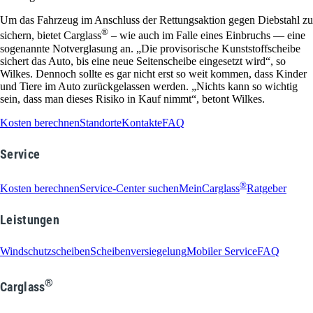
Um das Fahrzeug im Anschluss der Rettungsaktion gegen Diebstahl zu
®
sichern, bietet Carglass
– wie auch im Falle eines Einbruchs — eine
sogenannte Notverglasung an. „Die provisorische Kunststoffscheibe
sichert das Auto, bis eine neue Seitenscheibe eingesetzt wird“, so
Wilkes. Dennoch sollte es gar nicht erst so weit kommen, dass Kinder
und Tiere im Auto zurückgelassen werden. „Nichts kann so wichtig
sein, dass man dieses Risiko in Kauf nimmt“, betont Wilkes.
Kosten berechnen
Standorte
Kontakte
FAQ
Service
®
Kosten berechnen
Service-Center suchen
MeinCarglass
Ratgeber
Leistungen
Windschutzscheiben
Scheibenversiegelung
Mobiler Service
FAQ
®
Carglass