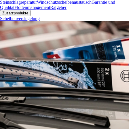
Steinschlagreparatur
Windschutzscheibenaustausch
Garantie und
Qualität
Flottenmanagement
Ratgeber
Zusatzprodukte
Scheibenversiegelung