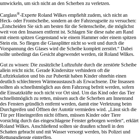
umwickeln, um sich nicht an den Scherben zu verletzen.
®
Carglass
-Experte Roland Wilkes empfiehlt zudem, sich nicht an
Heck- oder Frontscheibe, sondern an der Fahrzeugseite zu versuchen:
„Entscheiden Sie sich am besten für die Seitenscheibe, die möglichst
weit von den Insassen entfernt ist. Schlagen Sie diese nahe am Rand
mit einem spitzen Gegenstand wie einem Hammer oder einem spitzen
Stein ein. So fliegen die Glassplitter nicht so weit und durch die
Vorspannung des Glases wird die Scheibe komplett zerstört.“ Dabei
sollte unbedingt das Gesicht abgewendet werden, rät Roland Wilkes.
Gut zu wissen: Die zusätzliche Luftzufuhr durch die zerstörte Scheibe
allein reicht nicht. Gerade Kindersitze verhindern oft die
Luftzirkulation und bis zur Pubertät haben Kinder ohnehin einen
deutlich schlechteren Wärmeaustausch als Erwachsene. Die Insassen
sollten als schnellstmöglich aus dem Fahrzeug befreit werden, sofern
die Einsatzkräfte noch nicht vor Ort sind. Um das Kind oder das Tier
schnellstmöglich zu retten, müssen auch die Scherben am Innenrand
des Fensters gründlich entfernt werden, damit eine Verletzung beim
Durchgreifen und Öffnen der Autotür vermieden wird. „Lässt sich die
Tür per Hineingreifen nicht öffnen, müssen Kinder oder Tiere
vorsichtig durch das eingeschlagene Fenster geborgen werden“, erklärt
Roland Wilkes. Anschließend sollten sie draußen schnell in den
Schatten gebracht und mit Wasser versorgt werden, bis Polizei und
Rettungsdienste eintreffen.