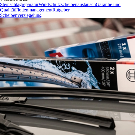
Steinschlagreparatur
Windschutzscheibenaustausch
Garantie und
Qualität
Flottenmanagement
Ratgeber
Scheibenversiegelung