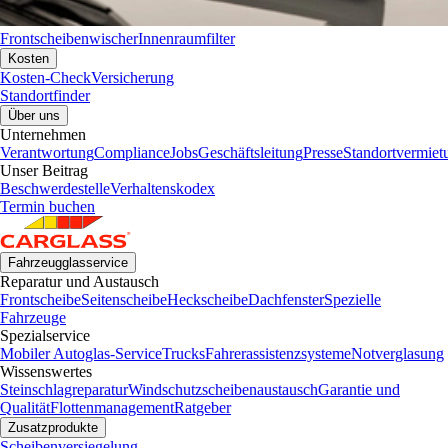
Frontscheibenwischer
Innenraumfilter
Kosten
Kosten-Check
Versicherung
Standortfinder
Über uns
Unternehmen
Verantwortung
Compliance
Jobs
Geschäftsleitung
Presse
Standortvermiet
Unser Beitrag
Beschwerdestelle
Verhaltenskodex
Termin buchen
Fahrzeugglasservice
Reparatur und Austausch
Frontscheibe
Seitenscheibe
Heckscheibe
Dachfenster
Spezielle
Fahrzeuge
Spezialservice
Mobiler Autoglas-Service
Trucks
Fahrerassistenzsysteme
Notverglasung
Wissenswertes
Steinschlagreparatur
Windschutzscheibenaustausch
Garantie und
Qualität
Flottenmanagement
Ratgeber
Zusatzprodukte
Scheibenversiegelung