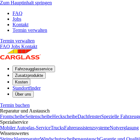
Zum Hauptinhalt springen
FAQ
Jobs
Kontakt
Termin verwalten
Termin verwalten
FAQ
Jobs
Kontakt
Fahrzeugglasservice
Zusatzprodukte
Kosten
Standortfinder
Über uns
Termin buchen
Reparatur und Austausch
Frontscheibe
Seitenscheibe
Heckscheibe
Dachfenster
Spezielle Fahrzeug
Spezialservice
Mobiler Autoglas-Service
Trucks
Fahrerassistenzsysteme
Notverglasung
Wissenswertes
Steinschlagreparatur
Windschutzscheibenaustausch
Garantie und Qualitä