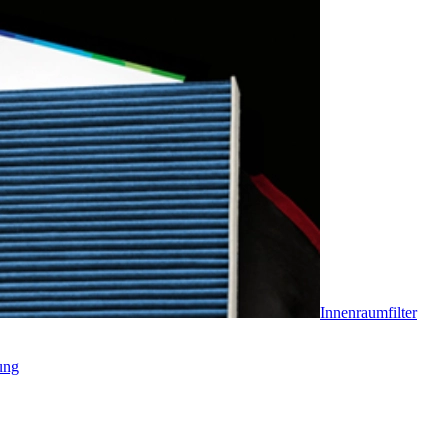
Innenraumfilter
ung