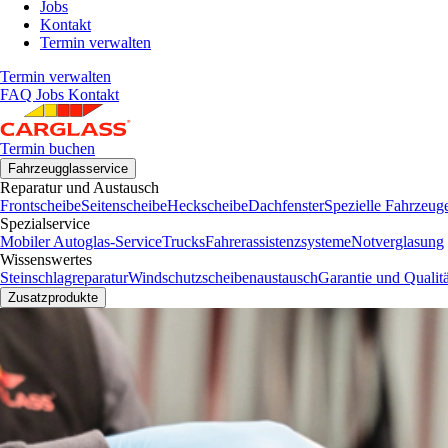
Jobs
Kontakt
Termin verwalten
Termin verwalten
FAQ
Jobs
Kontakt
Termin buchen
Fahrzeugglasservice
Reparatur und Austausch
Frontscheibe
Seitenscheibe
Heckscheibe
Dachfenster
Spezielle Fahrzeug
Spezialservice
Mobiler Autoglas-Service
Trucks
Fahrerassistenzsysteme
Notverglasung
Wissenswertes
Steinschlagreparatur
Windschutzscheibenaustausch
Garantie und Qualitä
Zusatzprodukte