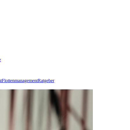
e
t
Flottenmanagement
Ratgeber