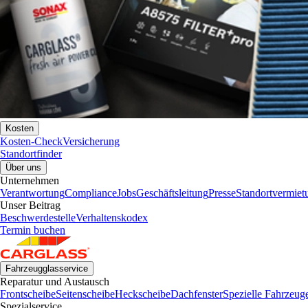
Kosten
Kosten-Check
Versicherung
Standortfinder
Über uns
Unternehmen
Verantwortung
Compliance
Jobs
Geschäftsleitung
Presse
Standortvermiet
Unser Beitrag
Beschwerdestelle
Verhaltenskodex
Termin buchen
Fahrzeugglasservice
Reparatur und Austausch
Frontscheibe
Seitenscheibe
Heckscheibe
Dachfenster
Spezielle Fahrzeug
Spezialservice