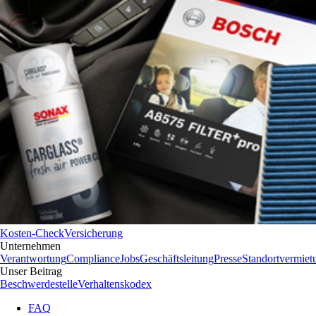
Kosten-Check
Versicherung
Unternehmen
Verantwortung
Compliance
Jobs
Geschäftsleitung
Presse
Standortvermiet
Unser Beitrag
Beschwerdestelle
Verhaltenskodex
FAQ