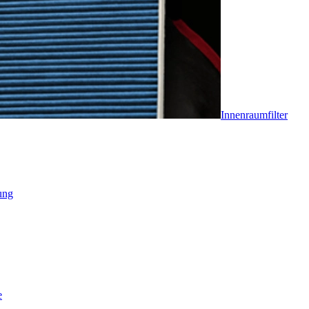
Innenraumfilter
ung
e