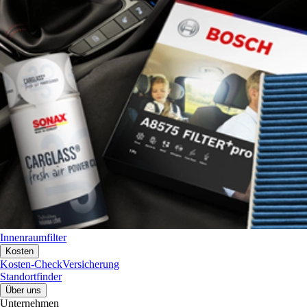
Innenraumfilter
Kosten
Kosten-Check
Versicherung
Standortfinder
Über uns
Unternehmen