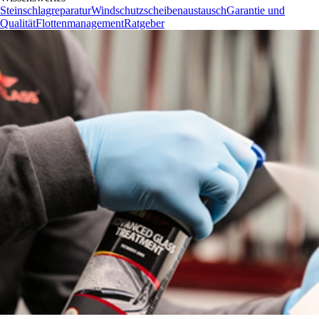
Steinschlagreparatur
Windschutzscheibenaustausch
Garantie und
Qualität
Flottenmanagement
Ratgeber