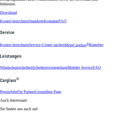
Inklusion.
Download
Kosten berechnen
Standorte
Kontakte
FAQ
Service
®
Kosten berechnen
Service-Center suchen
MeinCarglass
Ratgeber
Leistungen
Windschutzscheiben
Scheibenversiegelung
Mobiler Service
FAQ
®
Carglass
Presse
Jobs
Für Partner
Grounding Page
Auch interessant:
Sie finden uns auch auf: