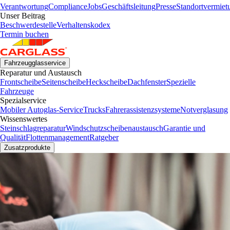
Verantwortung
Compliance
Jobs
Geschäftsleitung
Presse
Standortvermiet
Unser Beitrag
Beschwerdestelle
Verhaltenskodex
Termin buchen
Fahrzeugglasservice
Reparatur und Austausch
Frontscheibe
Seitenscheibe
Heckscheibe
Dachfenster
Spezielle
Fahrzeuge
Spezialservice
Mobiler Autoglas-Service
Trucks
Fahrerassistenzsysteme
Notverglasung
Wissenswertes
Steinschlagreparatur
Windschutzscheibenaustausch
Garantie und
Qualität
Flottenmanagement
Ratgeber
Zusatzprodukte