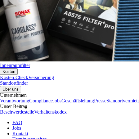
Innenraumfilter
Kosten
Kosten-Check
Versicherung
Standortfinder
Über uns
Unternehmen
Verantwortung
Compliance
Jobs
Geschäftsleitung
Presse
Standortvermiet
Unser Beitrag
Beschwerdestelle
Verhaltenskodex
FAQ
Jobs
Kontakt