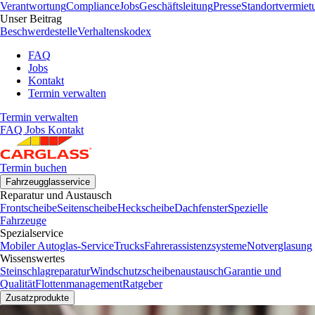
Verantwortung
Compliance
Jobs
Geschäftsleitung
Presse
Standortvermiet
Unser Beitrag
Beschwerdestelle
Verhaltenskodex
FAQ
Jobs
Kontakt
Termin verwalten
Termin verwalten
FAQ
Jobs
Kontakt
Termin buchen
Fahrzeugglasservice
Reparatur und Austausch
Frontscheibe
Seitenscheibe
Heckscheibe
Dachfenster
Spezielle
Fahrzeuge
Spezialservice
Mobiler Autoglas-Service
Trucks
Fahrerassistenzsysteme
Notverglasung
Wissenswertes
Steinschlagreparatur
Windschutzscheibenaustausch
Garantie und
Qualität
Flottenmanagement
Ratgeber
Zusatzprodukte