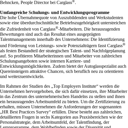
®
Behncken, People Director bei Carglass
.
Umfangreiche Schulungs- und Entwicklungsprogramme
Die hohe Übernahmequote von Auszubildenden und Werkstudenten
sowie eine überdurchschnittliche Betriebszugehörigkeit unterstreichen
®
die Zufriedenheit von Carglass
-Mitarbeitern. Die herausragenden
Bewertungen sind auch das Resultat eines ausgeprägten
Talentmanagements innerhalb des Unternehmens: Die Identifizierung
®
und Förderung von Leistungs- sowie Potenzialträgern fasst Carglass
als festen Bestandteil der strategischen Talent- und Nachfolgeplanung
auf. So profitieren Mitarbeiterinnen und Mitarbeiter von zahlreichen
Schulungsangeboten sowie internen Karriere- und
Entwicklungsmöglichkeiten. Zudem bietet der Autoglasspezialist auch
Quereinsteigern attraktive Chancen, sich beruflich neu zu orientieren
und weiterzuentwickeln.
Im Rahmen der Studien des „Top Employers Institute“ werden die
Unternehmen hervorgehoben, die sich dafür einsetzen, ihre Mitarbeiter
in das Zentrum des unternehmerischen Handelns zu stellen und ihnen
ein herausragendes Arbeitsumfeld zu bieten. Um die Zertifizierung zu
erhalten, müssen Unternehmen die Anforderungen der sogenannten
„HR Best Practices Survey“ erfüllen
.
Diese besteht aus zahlreichen,
detaillierten Fragen in sechs Kategorien aus Praxisbereichen wie der
Personalstrategie, dem Arbeitsumfeld, der Talentfindung, der
Lernprogramme, dem Wohlbefinden sowie der Diversität und