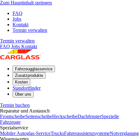
Zum Hauptinhalt springen
FAQ
Jobs
Kontakt
Termin verwalten
Termin verwalten
FAQ
Jobs
Kontakt
Fahrzeugglasservice
Zusatzprodukte
Kosten
Standortfinder
Über uns
Termin buchen
Reparatur und Austausch
Frontscheibe
Seitenscheibe
Heckscheibe
Dachfenster
Spezielle
Fahrzeuge
Spezialservice
Mobiler Autoglas-Service
Trucks
Fahrerassistenzsysteme
Notverglasung
Wissenswertes