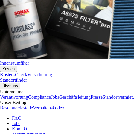
Innenraumfilter
Kosten
Kosten-Check
Versicherung
Standortfinder
Über uns
Unternehmen
Verantwortung
Compliance
Jobs
Geschäftsleitung
Presse
Standortvermiet
Unser Beitrag
Beschwerdestelle
Verhaltenskodex
FAQ
Jobs
Kontakt