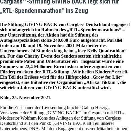
Carglass
-Stiftung GIVING BACK legt sich für
„RTL-Spendenmarathon“ ins Zeug
Die Stiftung GIVING BACK von Carglass Deutschland engagiert
sich umfangreich im Rahmen des „RTL-Spendenmarathons“ –
zur Unterstützung der Aktion hat die Stiftung des
Autoglasspezialisten stolze 240.000 Euro aufgebracht. Parallel
traten am 18. und 19. November 2021 Mitarbeiter des
Unternehmens 24 Stunden lang beim „Joey Kelly Quadrathlon“
an. Für das Charity Event des Senders setzten sich zahlreiche
prominente Paten und Unterstützer ein –insgesamt wurde eine
Summe von 22,4 Millionen Euro insbesondere zugunsten von
Förderprojekten der RTL-Stiftung „Wir helfen Kindern“ erzielt.
Ein Teil des Erlöses wird für das Hilfsprojekt „Grow for Life“
eingesetzt, eine Initiative der Organisation „Afrika Tikkun“, die
seit vielen Jahren von GIVING BACK unterstützt wird.
Köln, 25. November 2021.
Für die Zuschauer der Livesendung brachte Galina Herzig,
Vorsitzende der Stiftung „GIVING BACK“ im Gespräch mit RTL-
Moderator Wolfram Kons das Anliegen der Stiftung von Carglass
Deutschland auf den Punkt: „GIVING BACK ist Teil unserer
Unternehmens-DNA. Mit dem Engagement unserer Mitarbeiterinnen