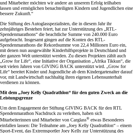
und Mitarbeiter möchten wir andere an unserem Erfolg teilhaben
lassen und ermöglichen benachteiligten Kindern und Jugendlichen eine
bessere Zukunft.“
Die Stiftung des Autoglasspezialisten, die in diesem Jahr ihr
zehnjähriges Bestehen feiert, hat zur Unterstützung des „RTL-
Spendenmarathons“ die beachtliche Summe von 240.000 Euro
aufgebracht. Insgesamt gingen auf die Konten des RTL-
Spendenmarathons die Rekordsumme von 22,4 Millionen Euro ein,
mit denen nun ausgewählte Kinderhilfsprojekte in Deutschland und
der ganzen Welt unterstützt werden. Zu diesen Projekten zählt auch
„Grow for Life“, eine Initiative der Organisation „Afrika Tikkun“, die
seit vielen Jahren von GIVING BACK unterstützt wird. „Grow for
Life“ bereitet Kinder und Jugendliche ab dem Kindergartenalter darauf
vor, mit Landwirtschaft nachhaltig ihren eigenen Lebensunterhalt
verdienen zu können.
Mit dem „Joey Kelly Quadrathlon“ für den guten Zweck an die
Leistungsgrenze
Um dem Engagement der Stiftung GIVING BACK für den RTL
Spendenmarathon Nachdruck zu verleihen, haben sich
®
Mitarbeiterinnen und Mitarbeiter von Carglass
etwas Besonderes
einfallen lassen: Die Teilnahme am „Joey Kelly Quadrathlon“ – einem
Sport-Event, das Extremsportler Joey Kelly zur Unterstützung des