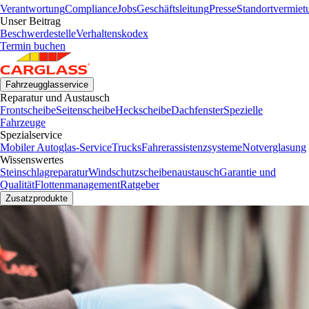
Verantwortung
Compliance
Jobs
Geschäftsleitung
Presse
Standortvermiet
Unser Beitrag
Beschwerdestelle
Verhaltenskodex
Termin buchen
Fahrzeugglasservice
Reparatur und Austausch
Frontscheibe
Seitenscheibe
Heckscheibe
Dachfenster
Spezielle
Fahrzeuge
Spezialservice
Mobiler Autoglas-Service
Trucks
Fahrerassistenzsysteme
Notverglasung
Wissenswertes
Steinschlagreparatur
Windschutzscheibenaustausch
Garantie und
Qualität
Flottenmanagement
Ratgeber
Zusatzprodukte