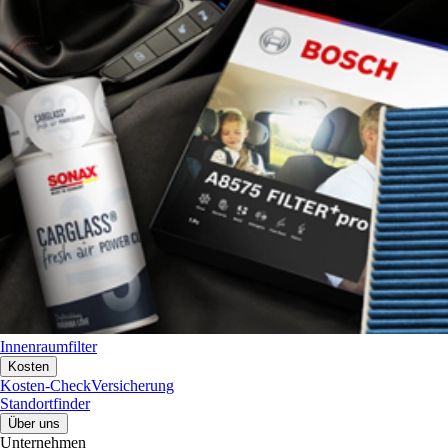
Innenraumfilter
Kosten
Kosten-Check
Versicherung
Standortfinder
Über uns
Unternehmen