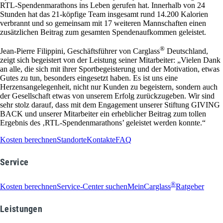
RTL-Spendenmarathons ins Leben gerufen hat. Innerhalb von 24
Stunden hat das 21-köpfige Team insgesamt rund 14.200 Kalorien
verbrannt und so gemeinsam mit 17 weiteren Mannschaften einen
zusätzlichen Beitrag zum gesamten Spendenaufkommen geleistet.
®
Jean-Pierre Filippini, Geschäftsführer von Carglass
Deutschland,
zeigt sich begeistert von der Leistung seiner Mitarbeiter: „Vielen Dank
an alle, die sich mit ihrer Sportbegeisterung und der Motivation, etwas
Gutes zu tun, besonders eingesetzt haben. Es ist uns eine
Herzensangelegenheit, nicht nur Kunden zu begeistern, sondern auch
der Gesellschaft etwas von unserem Erfolg zurückzugeben. Wir sind
sehr stolz darauf, dass mit dem Engagement unserer Stiftung GIVING
BACK und unserer Mitarbeiter ein erheblicher Beitrag zum tollen
Ergebnis des ‚RTL-Spendenmarathons’ geleistet werden konnte.“
Kosten berechnen
Standorte
Kontakte
FAQ
Service
®
Kosten berechnen
Service-Center suchen
MeinCarglass
Ratgeber
Leistungen