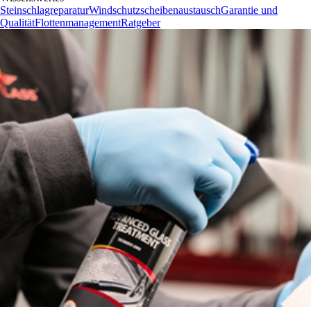
Steinschlagreparatur
Windschutzscheibenaustausch
Garantie und
Qualität
Flottenmanagement
Ratgeber