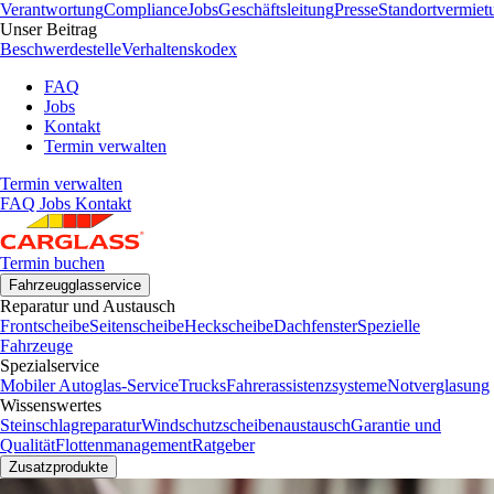
Verantwortung
Compliance
Jobs
Geschäftsleitung
Presse
Standortvermiet
Unser Beitrag
Beschwerdestelle
Verhaltenskodex
FAQ
Jobs
Kontakt
Termin verwalten
Termin verwalten
FAQ
Jobs
Kontakt
Termin buchen
Fahrzeugglasservice
Reparatur und Austausch
Frontscheibe
Seitenscheibe
Heckscheibe
Dachfenster
Spezielle
Fahrzeuge
Spezialservice
Mobiler Autoglas-Service
Trucks
Fahrerassistenzsysteme
Notverglasung
Wissenswertes
Steinschlagreparatur
Windschutzscheibenaustausch
Garantie und
Qualität
Flottenmanagement
Ratgeber
Zusatzprodukte