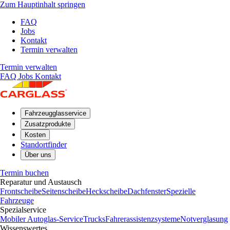
Zum Hauptinhalt springen
FAQ
Jobs
Kontakt
Termin verwalten
Termin verwalten
FAQ
Jobs
Kontakt
Fahrzeugglasservice
Zusatzprodukte
Kosten
Standortfinder
Über uns
Termin buchen
Reparatur und Austausch
Frontscheibe
Seitenscheibe
Heckscheibe
Dachfenster
Spezielle
Fahrzeuge
Spezialservice
Mobiler Autoglas-Service
Trucks
Fahrerassistenzsysteme
Notverglasung
Wissenswertes