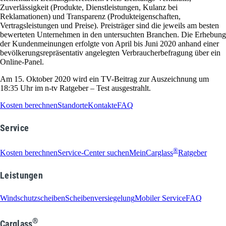
Zuverlässigkeit (Produkte, Dienstleistungen, Kulanz bei
Reklamationen) und Transparenz (Produkteigenschaften,
Vertragsleistungen und Preise). Preisträger sind die jeweils am besten
bewerteten Unternehmen in den untersuchten Branchen. Die Erhebung
der Kundenmeinungen erfolgte von April bis Juni 2020 anhand einer
bevölkerungsrepräsentativ angelegten Verbraucherbefragung über ein
Online-Panel.
Am 15. Oktober 2020 wird ein TV-Beitrag zur Auszeichnung um
18:35 Uhr im n-tv Ratgeber – Test ausgestrahlt.
Kosten berechnen
Standorte
Kontakte
FAQ
Service
®
Kosten berechnen
Service-Center suchen
MeinCarglass
Ratgeber
Leistungen
Windschutzscheiben
Scheibenversiegelung
Mobiler Service
FAQ
®
Carglass