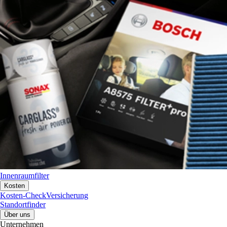
Innenraumfilter
Kosten
Kosten-Check
Versicherung
Standortfinder
Über uns
Unternehmen