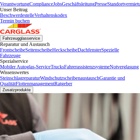
Verantwortung
Compliance
Jobs
Geschäftsleitung
Presse
Standortvermiet
Unser Beitrag
Beschwerdestelle
Verhaltenskodex
Termin buchen
Fahrzeugglasservice
Reparatur und Austausch
Frontscheibe
Seitenscheibe
Heckscheibe
Dachfenster
Spezielle
Fahrzeuge
Spezialservice
Mobiler Autoglas-Service
Trucks
Fahrerassistenzsysteme
Notverglasung
Wissenswertes
Steinschlagreparatur
Windschutzscheibenaustausch
Garantie und
Qualität
Flottenmanagement
Ratgeber
Zusatzprodukte