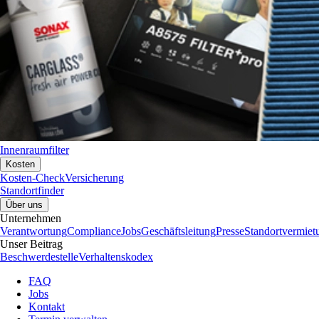
Innenraumfilter
Kosten
Kosten-Check
Versicherung
Standortfinder
Über uns
Unternehmen
Verantwortung
Compliance
Jobs
Geschäftsleitung
Presse
Standortvermiet
Unser Beitrag
Beschwerdestelle
Verhaltenskodex
FAQ
Jobs
Kontakt