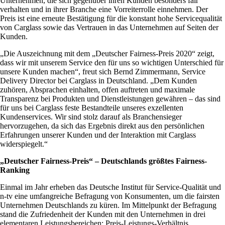
Unternehmen, die sich gegenüber ihren Kunden besonders fair
verhalten und in ihrer Branche eine Vorreiterrolle einnehmen. Der
Preis ist eine erneute Bestätigung für die konstant hohe Servicequalität
von Carglass sowie das Vertrauen in das Unternehmen auf Seiten der
Kunden.
„Die Auszeichnung mit dem „Deutscher Fairness-Preis 2020“ zeigt,
dass wir mit unserem Service den für uns so wichtigen Unterschied für
unsere Kunden machen“, freut sich Bernd Zimmermann,
Service
Delivery Director bei Carglass in Deutschland. „Dem Kunden
zuhören, Absprachen einhalten, offen auftreten und maximale
Transparenz bei Produkten und Dienstleistungen gewähren – das sind
für uns bei Carglass feste Bestandteile unseres exzellenten
Kundenservices. Wir sind stolz darauf als Branchensieger
hervorzugehen, da sich das Ergebnis direkt aus den persönlichen
Erfahrungen unserer Kunden und der Interaktion mit Carglass
widerspiegelt.“
„Deutscher Fairness-Preis“ – Deutschlands größtes Fairness-
Ranking
Einmal im Jahr erheben das Deutsche Institut für Service-Qualität und
n-tv eine umfangreiche Befragung von Konsumenten, um die fairsten
Unternehmen Deutschlands zu küren. Im Mittelpunkt der Befragung
stand die Zufriedenheit der Kunden mit den Unternehmen in drei
elementaren Leistungsbereichen: Preis-Leistungs-Verhältnis,