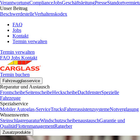
Verantwortung
Compliance
Jobs
Geschäftsleitung
Presse
Standortvermiet
Unser Beitrag
Beschwerdestelle
Verhaltenskodex
FAQ
Jobs
Kontakt
Termin verwalten
Termin verwalten
FAQ
Jobs
Kontakt
Termin buchen
Fahrzeugglasservice
Reparatur und Austausch
Frontscheibe
Seitenscheibe
Heckscheibe
Dachfenster
Spezielle
Fahrzeuge
Spezialservice
Mobiler Autoglas-Service
Trucks
Fahrerassistenzsysteme
Notverglasung
Wissenswertes
Steinschlagreparatur
Windschutzscheibenaustausch
Garantie und
Qualität
Flottenmanagement
Ratgeber
Zusatzprodukte