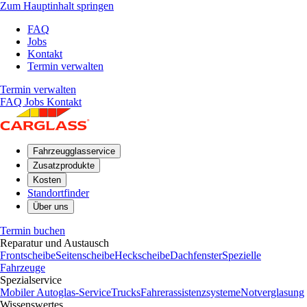
Zum Hauptinhalt springen
FAQ
Jobs
Kontakt
Termin verwalten
Termin verwalten
FAQ
Jobs
Kontakt
Fahrzeugglasservice
Zusatzprodukte
Kosten
Standortfinder
Über uns
Termin buchen
Reparatur und Austausch
Frontscheibe
Seitenscheibe
Heckscheibe
Dachfenster
Spezielle
Fahrzeuge
Spezialservice
Mobiler Autoglas-Service
Trucks
Fahrerassistenzsysteme
Notverglasung
Wissenswertes