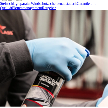
Steinschlagreparatur
Windschutzscheibenaustausch
Garantie und
Qualität
Flottenmanagement
Ratgeber