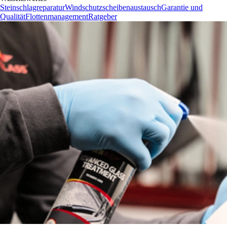
Steinschlagreparatur
Windschutzscheibenaustausch
Garantie und
Qualität
Flottenmanagement
Ratgeber