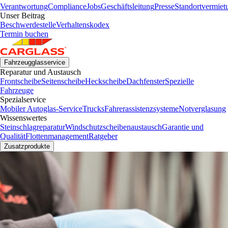
Verantwortung
Compliance
Jobs
Geschäftsleitung
Presse
Standortvermiet
Unser Beitrag
Beschwerdestelle
Verhaltenskodex
Termin buchen
Fahrzeugglasservice
Reparatur und Austausch
Frontscheibe
Seitenscheibe
Heckscheibe
Dachfenster
Spezielle
Fahrzeuge
Spezialservice
Mobiler Autoglas-Service
Trucks
Fahrerassistenzsysteme
Notverglasung
Wissenswertes
Steinschlagreparatur
Windschutzscheibenaustausch
Garantie und
Qualität
Flottenmanagement
Ratgeber
Zusatzprodukte