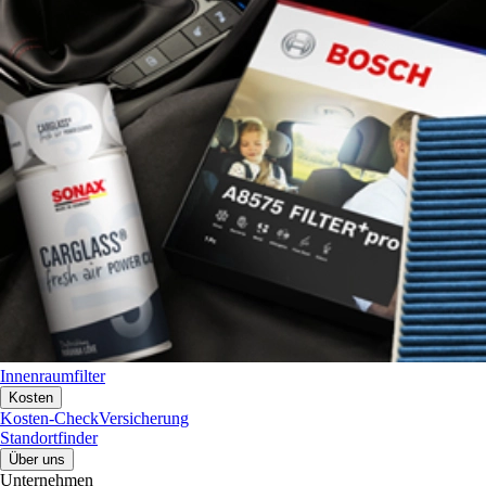
Innenraumfilter
Kosten
Kosten-Check
Versicherung
Standortfinder
Über uns
Unternehmen