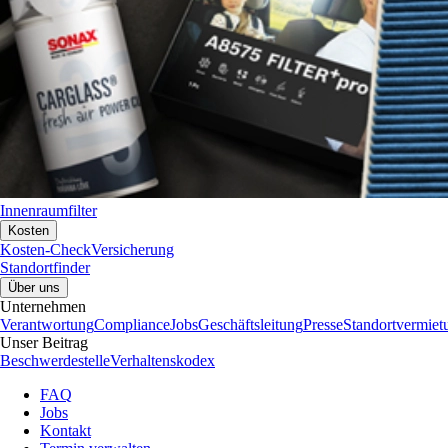
Innenraumfilter
Kosten
Kosten-Check
Versicherung
Standortfinder
Über uns
Unternehmen
Verantwortung
Compliance
Jobs
Geschäftsleitung
Presse
Standortvermiet
Unser Beitrag
Beschwerdestelle
Verhaltenskodex
FAQ
Jobs
Kontakt