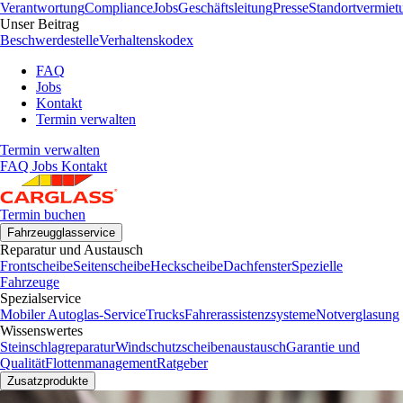
Verantwortung
Compliance
Jobs
Geschäftsleitung
Presse
Standortvermiet
Unser Beitrag
Beschwerdestelle
Verhaltenskodex
FAQ
Jobs
Kontakt
Termin verwalten
Termin verwalten
FAQ
Jobs
Kontakt
Termin buchen
Fahrzeugglasservice
Reparatur und Austausch
Frontscheibe
Seitenscheibe
Heckscheibe
Dachfenster
Spezielle
Fahrzeuge
Spezialservice
Mobiler Autoglas-Service
Trucks
Fahrerassistenzsysteme
Notverglasung
Wissenswertes
Steinschlagreparatur
Windschutzscheibenaustausch
Garantie und
Qualität
Flottenmanagement
Ratgeber
Zusatzprodukte