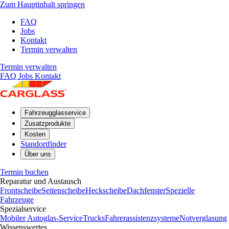
Zum Hauptinhalt springen
FAQ
Jobs
Kontakt
Termin verwalten
Termin verwalten
FAQ
Jobs
Kontakt
Fahrzeugglasservice
Zusatzprodukte
Kosten
Standortfinder
Über uns
Termin buchen
Reparatur und Austausch
Frontscheibe
Seitenscheibe
Heckscheibe
Dachfenster
Spezielle
Fahrzeuge
Spezialservice
Mobiler Autoglas-Service
Trucks
Fahrerassistenzsysteme
Notverglasung
Wissenswertes