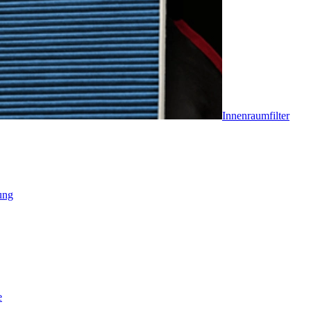
Innenraumfilter
ung
e