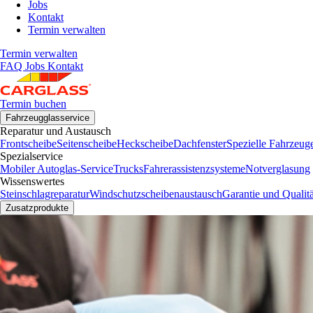
Jobs
Kontakt
Termin verwalten
Termin verwalten
FAQ
Jobs
Kontakt
Termin buchen
Fahrzeugglasservice
Reparatur und Austausch
Frontscheibe
Seitenscheibe
Heckscheibe
Dachfenster
Spezielle Fahrzeug
Spezialservice
Mobiler Autoglas-Service
Trucks
Fahrerassistenzsysteme
Notverglasung
Wissenswertes
Steinschlagreparatur
Windschutzscheibenaustausch
Garantie und Qualitä
Zusatzprodukte