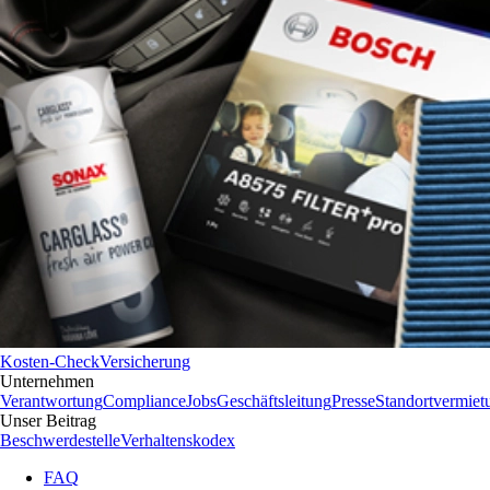
Kosten-Check
Versicherung
Unternehmen
Verantwortung
Compliance
Jobs
Geschäftsleitung
Presse
Standortvermiet
Unser Beitrag
Beschwerdestelle
Verhaltenskodex
FAQ