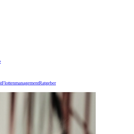
e
t
Flottenmanagement
Ratgeber