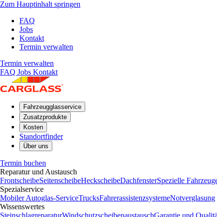
Zum Hauptinhalt springen
FAQ
Jobs
Kontakt
Termin verwalten
Termin verwalten
FAQ
Jobs
Kontakt
Fahrzeugglasservice
Zusatzprodukte
Kosten
Standortfinder
Über uns
Termin buchen
Reparatur und Austausch
Frontscheibe
Seitenscheibe
Heckscheibe
Dachfenster
Spezielle Fahrzeug
Spezialservice
Mobiler Autoglas-Service
Trucks
Fahrerassistenzsysteme
Notverglasung
Wissenswertes
Steinschlagreparatur
Windschutzscheibenaustausch
Garantie und Qualitä