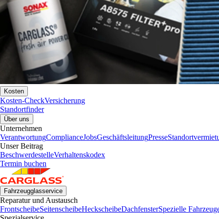
Kosten
Kosten-Check
Versicherung
Standortfinder
Über uns
Unternehmen
Verantwortung
Compliance
Jobs
Geschäftsleitung
Presse
Standortvermiet
Unser Beitrag
Beschwerdestelle
Verhaltenskodex
Termin buchen
Fahrzeugglasservice
Reparatur und Austausch
Frontscheibe
Seitenscheibe
Heckscheibe
Dachfenster
Spezielle Fahrzeug
Spezialservice