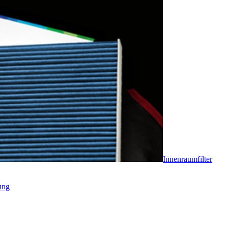
Innenraumfilter
ung