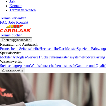
Jobs
Kontakt
Termin verwalten
Termin verwalten
FAQ
Jobs
Kontakt
Termin buchen
Fahrzeugglasservice
Reparatur und Austausch
Frontscheibe
Seitenscheibe
Heckscheibe
Dachfenster
Spezielle Fahrzeug
Spezialservice
Mobiler Autoglas-Service
Trucks
Fahrerassistenzsysteme
Notverglasung
Wissenswertes
Steinschlagreparatur
Windschutzscheibenaustausch
Garantie und Qualitä
Zusatzprodukte