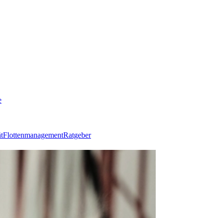
e
t
Flottenmanagement
Ratgeber