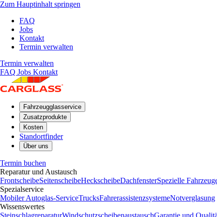
Zum Hauptinhalt springen
FAQ
Jobs
Kontakt
Termin verwalten
Termin verwalten
FAQ
Jobs
Kontakt
Fahrzeugglasservice
Zusatzprodukte
Kosten
Standortfinder
Über uns
Termin buchen
Reparatur und Austausch
Frontscheibe
Seitenscheibe
Heckscheibe
Dachfenster
Spezielle Fahrzeug
Spezialservice
Mobiler Autoglas-Service
Trucks
Fahrerassistenzsysteme
Notverglasung
Wissenswertes
Steinschlagreparatur
Windschutzscheibenaustausch
Garantie und Qualitä