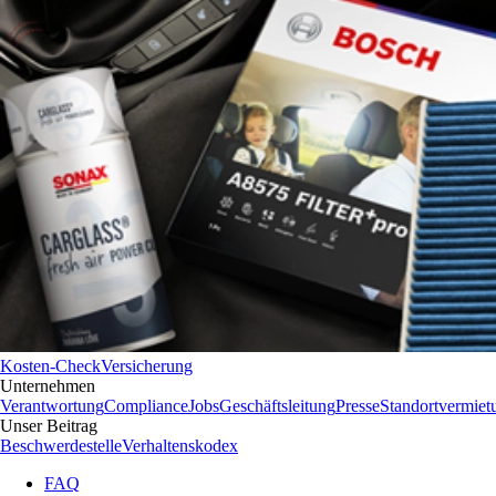
Kosten-Check
Versicherung
Unternehmen
Verantwortung
Compliance
Jobs
Geschäftsleitung
Presse
Standortvermiet
Unser Beitrag
Beschwerdestelle
Verhaltenskodex
FAQ