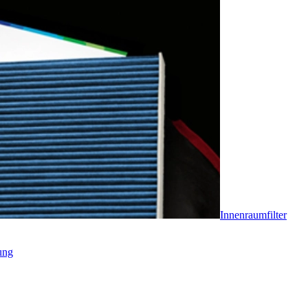
Innenraumfilter
ung