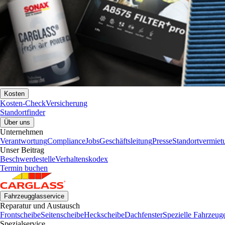
Kosten
Kosten-Check
Versicherung
Standortfinder
Über uns
Unternehmen
Verantwortung
Compliance
Jobs
Geschäftsleitung
Presse
Standortvermiet
Unser Beitrag
Beschwerdestelle
Verhaltenskodex
Termin buchen
Fahrzeugglasservice
Reparatur und Austausch
Frontscheibe
Seitenscheibe
Heckscheibe
Dachfenster
Spezielle Fahrzeug
Spezialservice