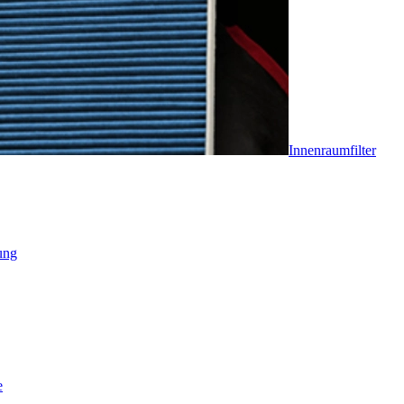
Innenraumfilter
ung
e