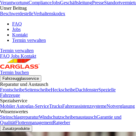
Verantwortung
Compliance
Jobs
Geschäftsleitung
Presse
Standortvermiet
Unser Beitrag
Beschwerdestelle
Verhaltenskodex
FAQ
Jobs
Kontakt
Termin verwalten
Termin verwalten
FAQ
Jobs
Kontakt
Termin buchen
Fahrzeugglasservice
Reparatur und Austausch
Frontscheibe
Seitenscheibe
Heckscheibe
Dachfenster
Spezielle
Fahrzeuge
Spezialservice
Mobiler Autoglas-Service
Trucks
Fahrerassistenzsysteme
Notverglasung
Wissenswertes
Steinschlagreparatur
Windschutzscheibenaustausch
Garantie und
Qualität
Flottenmanagement
Ratgeber
Zusatzprodukte