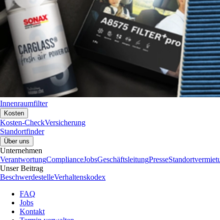
Innenraumfilter
Kosten
Kosten-Check
Versicherung
Standortfinder
Über uns
Unternehmen
Verantwortung
Compliance
Jobs
Geschäftsleitung
Presse
Standortvermiet
Unser Beitrag
Beschwerdestelle
Verhaltenskodex
FAQ
Jobs
Kontakt