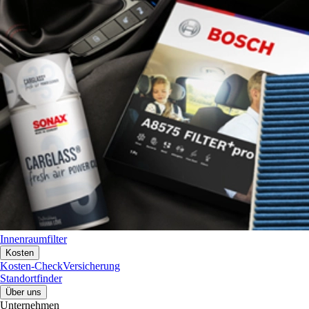
Innenraumfilter
Kosten
Kosten-Check
Versicherung
Standortfinder
Über uns
Unternehmen