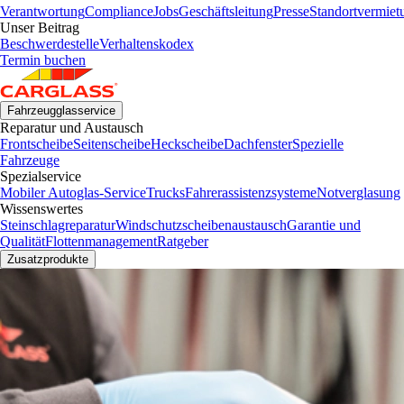
Verantwortung
Compliance
Jobs
Geschäftsleitung
Presse
Standortvermiet
Unser Beitrag
Beschwerdestelle
Verhaltenskodex
Termin buchen
Fahrzeugglasservice
Reparatur und Austausch
Frontscheibe
Seitenscheibe
Heckscheibe
Dachfenster
Spezielle
Fahrzeuge
Spezialservice
Mobiler Autoglas-Service
Trucks
Fahrerassistenzsysteme
Notverglasung
Wissenswertes
Steinschlagreparatur
Windschutzscheibenaustausch
Garantie und
Qualität
Flottenmanagement
Ratgeber
Zusatzprodukte