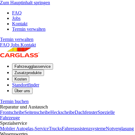
Zum Hauptinhalt springen
FAQ
Jobs
Kontakt
Termin verwalten
Termin verwalten
FAQ
Jobs
Kontakt
Fahrzeugglasservice
Zusatzprodukte
Kosten
Standortfinder
Über uns
Termin buchen
Reparatur und Austausch
Frontscheibe
Seitenscheibe
Heckscheibe
Dachfenster
Spezielle
Fahrzeuge
Spezialservice
Mobiler Autoglas-Service
Trucks
Fahrerassistenzsysteme
Notverglasung
Wissenswertes