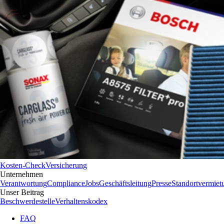
Kosten-Check
Versicherung
Unternehmen
Verantwortung
Compliance
Jobs
Geschäftsleitung
Presse
Standortvermiet
Unser Beitrag
Beschwerdestelle
Verhaltenskodex
FAQ