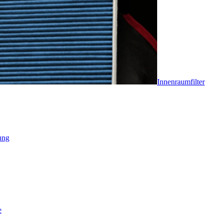
Innenraumfilter
ung
e