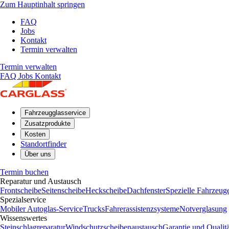
Zum Hauptinhalt springen
FAQ
Jobs
Kontakt
Termin verwalten
Termin verwalten
FAQ
Jobs
Kontakt
Fahrzeugglasservice
Zusatzprodukte
Kosten
Standortfinder
Über uns
Termin buchen
Reparatur und Austausch
Frontscheibe
Seitenscheibe
Heckscheibe
Dachfenster
Spezielle Fahrzeug
Spezialservice
Mobiler Autoglas-Service
Trucks
Fahrerassistenzsysteme
Notverglasung
Wissenswertes
Steinschlagreparatur
Windschutzscheibenaustausch
Garantie und Qualitä