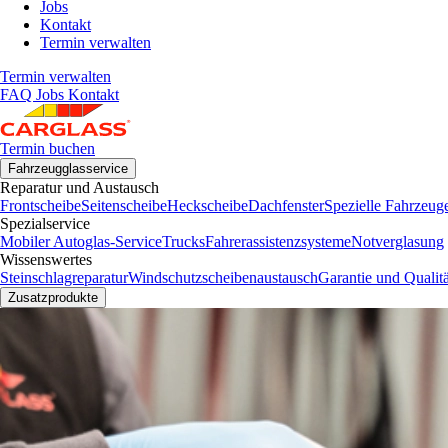
Jobs
Kontakt
Termin verwalten
Termin verwalten
FAQ
Jobs
Kontakt
Termin buchen
Fahrzeugglasservice
Reparatur und Austausch
Frontscheibe
Seitenscheibe
Heckscheibe
Dachfenster
Spezielle Fahrzeug
Spezialservice
Mobiler Autoglas-Service
Trucks
Fahrerassistenzsysteme
Notverglasung
Wissenswertes
Steinschlagreparatur
Windschutzscheibenaustausch
Garantie und Qualitä
Zusatzprodukte