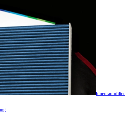
Innenraumfilter
ung