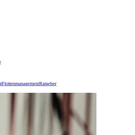
e
t
Flottenmanagement
Ratgeber