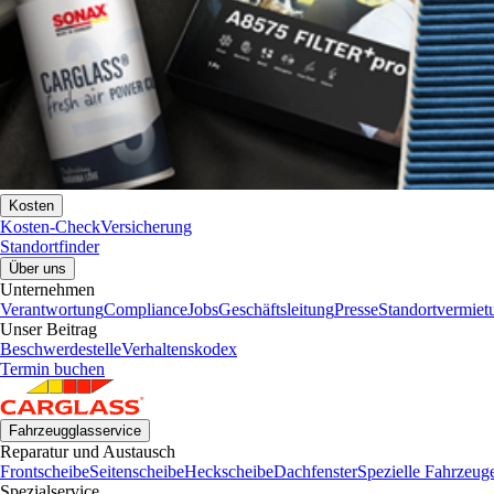
Kosten
Kosten-Check
Versicherung
Standortfinder
Über uns
Unternehmen
Verantwortung
Compliance
Jobs
Geschäftsleitung
Presse
Standortvermiet
Unser Beitrag
Beschwerdestelle
Verhaltenskodex
Termin buchen
Fahrzeugglasservice
Reparatur und Austausch
Frontscheibe
Seitenscheibe
Heckscheibe
Dachfenster
Spezielle Fahrzeug
Spezialservice