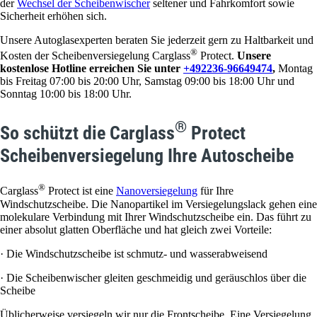
der
Wechsel der Scheibenwischer
seltener und Fahrkomfort sowie
Sicherheit erhöhen sich.
Unsere Autoglasexperten beraten Sie jederzeit gern zu Haltbarkeit und
®
Kosten der Scheibenversiegelung Carglass
Protect.
Unsere
kostenlose Hotline erreichen Sie unter
+492236-96649474
,
Montag
bis Freitag 07:00 bis 20:00 Uhr, Samstag 09:00 bis 18:00 Uhr und
Sonntag 10:00 bis 18:00 Uhr.
®
So schützt die Carglass
Protect
Scheibenversiegelung Ihre Autoscheibe
®
Carglass
Protect ist eine
Nanoversiegelung
für Ihre
Windschutzscheibe. Die Nanopartikel im Versiegelungslack gehen eine
molekulare Verbindung mit Ihrer Windschutzscheibe ein. Das führt zu
einer absolut glatten Oberfläche und hat gleich zwei Vorteile:
· Die Windschutzscheibe ist schmutz- und wasserabweisend
· Die Scheibenwischer gleiten geschmeidig und geräuschlos über die
Scheibe
Üblicherweise versiegeln wir nur die Frontscheibe. Eine Versiegelung