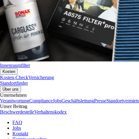
Innenraumfilter
Kosten
Kosten-Check
Versicherung
Standortfinder
Über uns
Unternehmen
Verantwortung
Compliance
Jobs
Geschäftsleitung
Presse
Standortvermiet
Unser Beitrag
Beschwerdestelle
Verhaltenskodex
FAQ
Jobs
Kontakt