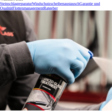
Steinschlagreparatur
Windschutzscheibenaustausch
Garantie und
Qualität
Flottenmanagement
Ratgeber