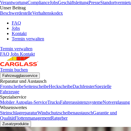
Verantwortung
Compliance
Jobs
Geschäftsleitung
Presse
Standortvermiet
Unser Beitrag
Beschwerdestelle
Verhaltenskodex
FAQ
Jobs
Kontakt
Termin verwalten
Termin verwalten
FAQ
Jobs
Kontakt
Termin buchen
Fahrzeugglasservice
Reparatur und Austausch
Frontscheibe
Seitenscheibe
Heckscheibe
Dachfenster
Spezielle
Fahrzeuge
Spezialservice
Mobiler Autoglas-Service
Trucks
Fahrerassistenzsysteme
Notverglasung
Wissenswertes
Steinschlagreparatur
Windschutzscheibenaustausch
Garantie und
Qualität
Flottenmanagement
Ratgeber
Zusatzprodukte