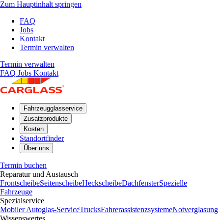
Zum Hauptinhalt springen
FAQ
Jobs
Kontakt
Termin verwalten
Termin verwalten
FAQ
Jobs
Kontakt
Fahrzeugglasservice
Zusatzprodukte
Kosten
Standortfinder
Über uns
Termin buchen
Reparatur und Austausch
Frontscheibe
Seitenscheibe
Heckscheibe
Dachfenster
Spezielle
Fahrzeuge
Spezialservice
Mobiler Autoglas-Service
Trucks
Fahrerassistenzsysteme
Notverglasung
Wissenswertes