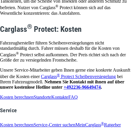
Tankstellen, um die Scheibe von Insekten oder anderem Schmutz zu
®
befreien. Nutzer von Carglass
Protect können sich auf das
Wesentliche konzentrieren: das Autofahren.
®
Carglass
Protect: Kosten
Fahrzeughersteller führen Scheibenversiegelungen nicht
standardmäßig durch. Fahrer müssen deshalb für die Kosten von
®
Carglass
Protect selbst aufkommen. Der Preis richtet sich nach der
Größe der zu versiegelnden Frontscheibe.
Unsere Service-Mitarbeiter geben Ihnen gerne eine konkrete Auskunft
®
über die Kosten einer
Carglass
Protect Scheibenversiegelung
bei
Ihrem Fahrzeugmodell.
Nehmen Sie Kontakt mit ihnen auf über
unsere kostenlose Hotline unter
+492236-96649474
.
Kosten berechnen
Standorte
Kontakte
FAQ
Service
®
Kosten berechnen
Service-Center suchen
MeinCarglass
Ratgeber