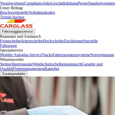
Verantwortung
Compliance
Jobs
Geschäftsleitung
Presse
Standortvermiet
Unser Beitrag
Beschwerdestelle
Verhaltenskodex
Termin buchen
Fahrzeugglasservice
Reparatur und Austausch
Frontscheibe
Seitenscheibe
Heckscheibe
Dachfenster
Spezielle
Fahrzeuge
Spezialservice
Mobiler Autoglas-Service
Trucks
Fahrerassistenzsysteme
Notverglasung
Wissenswertes
Steinschlagreparatur
Windschutzscheibenaustausch
Garantie und
Qualität
Flottenmanagement
Ratgeber
Zusatzprodukte