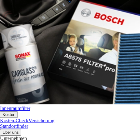
Innenraumfilter
Kosten
Kosten-Check
Versicherung
Standortfinder
Über uns
Unternehmen