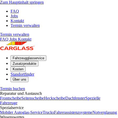
Zum Hauptinhalt springen
FAQ
Jobs
Kontakt
Termin verwalten
Termin verwalten
FAQ
Jobs
Kontakt
Fahrzeugglasservice
Zusatzprodukte
Kosten
Standortfinder
Über uns
Termin buchen
Reparatur und Austausch
Frontscheibe
Seitenscheibe
Heckscheibe
Dachfenster
Spezielle
Fahrzeuge
Spezialservice
Mobiler Autoglas-Service
Trucks
Fahrerassistenzsysteme
Notverglasung
Wissenswertes