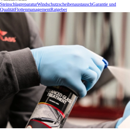
Steinschlagreparatur
Windschutzscheibenaustausch
Garantie und
Qualität
Flottenmanagement
Ratgeber