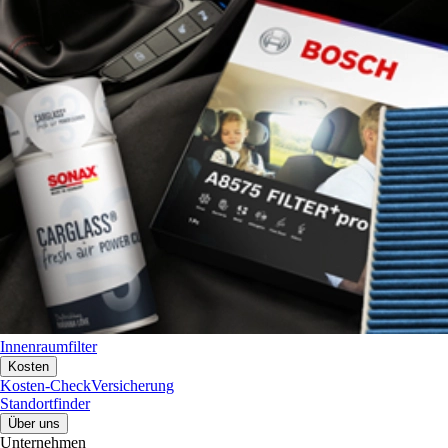
Innenraumfilter
Kosten
Kosten-Check
Versicherung
Standortfinder
Über uns
Unternehmen