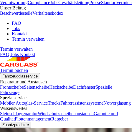
Verantwortung
Compliance
Jobs
Geschäftsleitung
Presse
Standortvermiet
Unser Beitrag
Beschwerdestelle
Verhaltenskodex
FAQ
Jobs
Kontakt
Termin verwalten
Termin verwalten
FAQ
Jobs
Kontakt
Termin buchen
Fahrzeugglasservice
Reparatur und Austausch
Frontscheibe
Seitenscheibe
Heckscheibe
Dachfenster
Spezielle
Fahrzeuge
Spezialservice
Mobiler Autoglas-Service
Trucks
Fahrerassistenzsysteme
Notverglasung
Wissenswertes
Steinschlagreparatur
Windschutzscheibenaustausch
Garantie und
Qualität
Flottenmanagement
Ratgeber
Zusatzprodukte