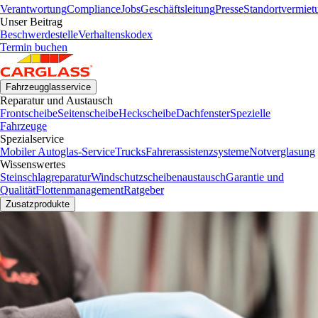
Verantwortung
Compliance
Jobs
Geschäftsleitung
Presse
Standortvermiet
Unser Beitrag
Beschwerdestelle
Verhaltenskodex
Termin buchen
Fahrzeugglasservice
Reparatur und Austausch
Frontscheibe
Seitenscheibe
Heckscheibe
Dachfenster
Spezielle
Fahrzeuge
Spezialservice
Mobiler Autoglas-Service
Trucks
Fahrerassistenzsysteme
Notverglasung
Wissenswertes
Steinschlagreparatur
Windschutzscheibenaustausch
Garantie und
Qualität
Flottenmanagement
Ratgeber
Zusatzprodukte